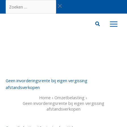
Ga
Zoeken
naar
…
de
inhoud
Geen invorderingsrente bij eigen vergissing
afstandsverkopen
Home
Omzetbelasting
Geen invorderingsrente bij eigen vergissing
afstandsverkopen