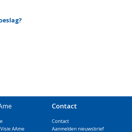
oeslag?
AAme
Contact
e
Contact
 Visie AAme
Aanmelden nieuwsbrief