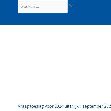
Ga
Zoeken
naar
…
de
inhoud
Vraag toeslag voor 2024 uiterlijk 1 september 20