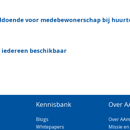
nvoldoende voor medebewonerschap bij huurt
 iedereen beschikbaar
Kennisbank
Over 
Blogs
Over AAm
Whitepapers
Missie en