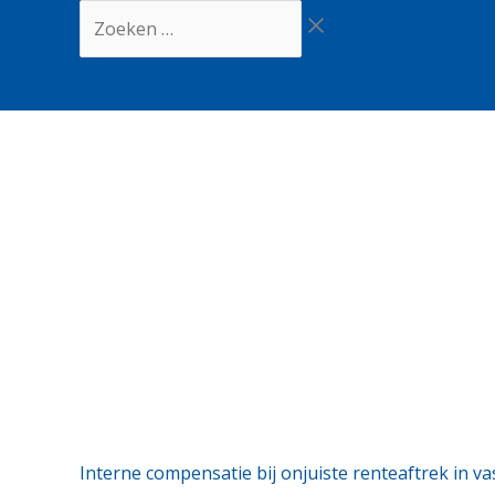
Ga
Zoeken
naar
…
de
inhoud
Interne compensatie bij onjuiste renteaftrek in 