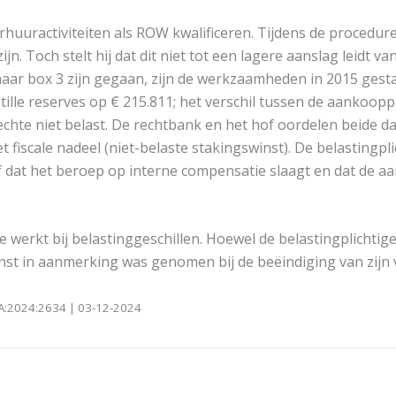
rhuuractiviteiten als ROW kwalificeren. Tijdens de procedur
ijn. Toch stelt hij dat dit niet tot een lagere aanslag leidt
aar box 3 zijn gegaan, zijn de werkzaamheden in 2015 gestaak
tille reserves op € 215.811; het verschil tussen de aankoo
chte niet belast. De rechtbank en het hof oordelen beide dat
iscale nadeel (niet-belaste stakingswinst). De belastingpli
 dat het beroep op interne compensatie slaagt en dat de aa
 werkt bij belastinggeschillen. Hoewel de belastingplichtige
st in aanmerking was genomen bij de beëindiging van zijn v
HA:2024:2634 | 03-12-2024