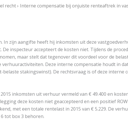
l recht
Interne compensatie bij onjuiste renteaftrek in 
In zijn aangifte heeft hij inkomsten uit deze vastgoedverh
De inspecteur accepteert de kosten niet. Tijdens de proce
nomen, maar stelt dat tegenover dit voordeel voor de belasti
erhuuractiviteiten. Deze interne compensatie houdt in dat 
t-belaste stakingswinst). De rechtsvraag is of deze interne 
VV 2015 inkomsten uit verhuur vermeld van € 49.400 en koste
plegging deze kosten niet geaccepteerd en een positief ROW 
kend, met een totale rentelast in 2015 van € 5.229. De verhuur
16 tot box 3 behoren.